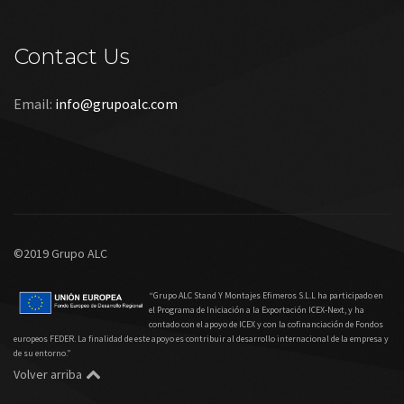
Contact Us
Email:
info@grupoalc.com
©2019 Grupo ALC
“Grupo ALC Stand Y Montajes Efimeros S.L.L ha participado en
el Programa de Iniciación a la Exportación ICEX‐Next, y ha
contado con el apoyo de ICEX y con la cofinanciación de Fondos
europeos FEDER. La finalidad de este apoyo es contribuir al desarrollo internacional de la empresa y
de su entorno.”
Volver arriba