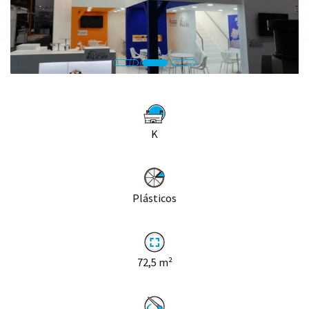
K
Plásticos
72,5
m²