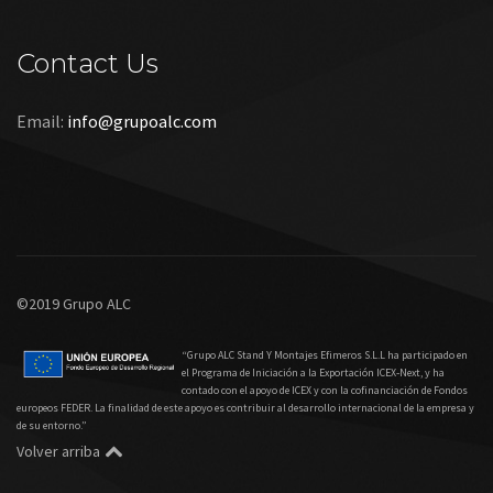
Contact Us
Email:
info@grupoalc.com
©2019 Grupo ALC
“Grupo ALC Stand Y Montajes Efimeros S.L.L ha participado en
el Programa de Iniciación a la Exportación ICEX‐Next, y ha
contado con el apoyo de ICEX y con la cofinanciación de Fondos
europeos FEDER. La finalidad de este apoyo es contribuir al desarrollo internacional de la empresa y
de su entorno.”
Volver arriba