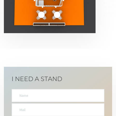
Oleomaq | Tecnicartón 2015
I NEED A STAND