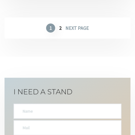
1
2
NEXT PAGE
I NEED A STAND