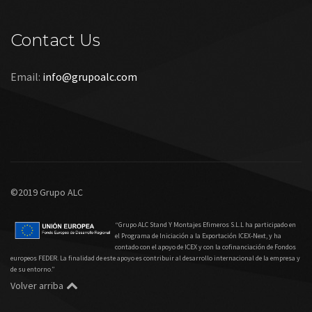
Contact Us
Email:
info@grupoalc.com
©2019 Grupo ALC
“Grupo ALC Stand Y Montajes Efimeros S.L.L ha participado en
el Programa de Iniciación a la Exportación ICEX‐Next, y ha
contado con el apoyo de ICEX y con la cofinanciación de Fondos
europeos FEDER. La finalidad de este apoyo es contribuir al desarrollo internacional de la empresa y
de su entorno.”
Volver arriba