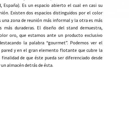
d, España).
Es un espacio abierto el cual en casi su
ión. Existen dos espacios distinguidos por el color
es una zona de reunión más informal y
la
otr
a
es
más
s más duraderas. El diseño del stand demuestra,
 color oro, que estamos ante un producto exclusivo
 destacando la palabra “gourmet”. Podemos ver el
 pared y en el gran elemento flotante que cubre la
 finalidad de que éste pueda ser diferenciado desde
y un almacén detrás de ésta.