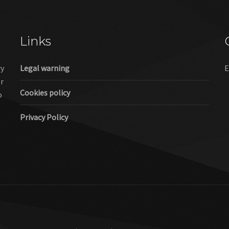
Links
ry
Legal warning
E
er
Cookies policy
o
Privacy Policy