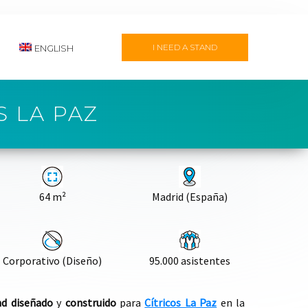
I NEED A STAND
ENGLISH
S LA PAZ
64
m²
Madrid (España)
Corporativo (Diseño)
95.000 asistentes
nd
diseñado
y
construido
para
Cítricos La Paz
en la