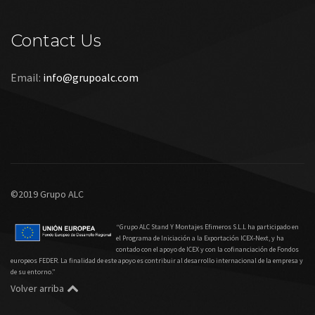
Contact Us
Email:
info@grupoalc.com
©2019 Grupo ALC
“Grupo ALC Stand Y Montajes Efimeros S.L.L ha participado en
el Programa de Iniciación a la Exportación ICEX‐Next, y ha
contado con el apoyo de ICEX y con la cofinanciación de Fondos
europeos FEDER. La finalidad de este apoyo es contribuir al desarrollo internacional de la empresa y
de su entorno.”
Volver arriba