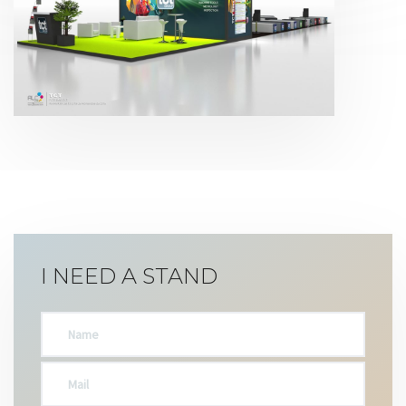
Formnext | TCT Group 2016
I NEED A STAND